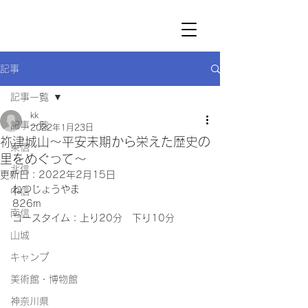
記事
記事一覧
kk
記事一覧
2022年1月23日
祢津城山～平安末期から栄えた歴史の
東信
里をめぐって～
北信
更新日：
2022年2月15日
ねつじょうやま
中信
826m
南信
コースタイム：上り20分　下り10分
山城
キャンプ
美術館・博物館
神奈川県