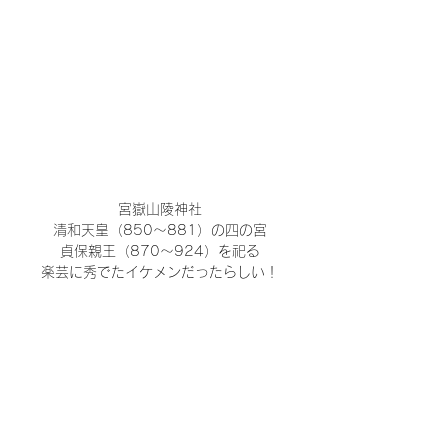
宮嶽山陵神社
清和天皇（850～881）の四の宮
貞保親王（870～924）を祀る
楽芸に秀でたイケメンだったらしい！