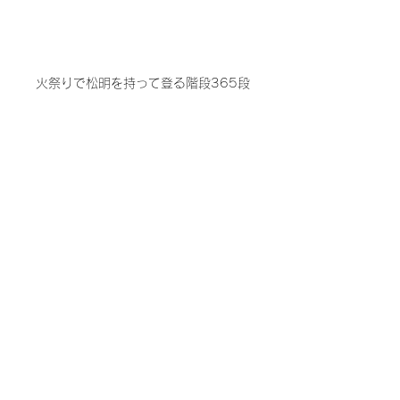
火祭りで松明を持って登る階段365段