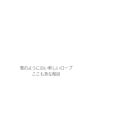
雪のように白い新しいロープ
ここも急な階段