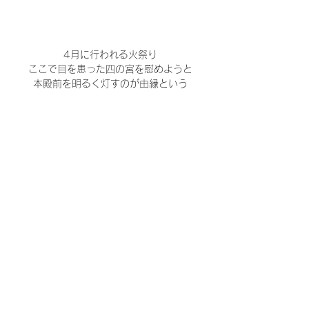
4月に行われる火祭り
ここで目を患った四の宮を慰めようと
本殿前を明るく灯すのが由縁という