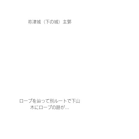
祢津城（下の城）主郭
ロープを辿って別ルートで下山
木にロープの跡が…