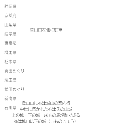
静岡県
京都府
山梨県
登山口左側に駐車
岐阜県
東京都
群馬県
栃木県
真田めぐり
埼玉県
武田めぐり
新潟県
登山口に祢津城山の案内板
石川県
中世に築かれた祢津氏の山城
上の城・下の城・戌亥の馬場跡で成る
祢津城山は下の城（しものじょう）