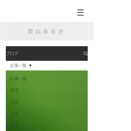
里山あるき
ブログ
記事一覧
記事一覧
東信
北信
中信
南信