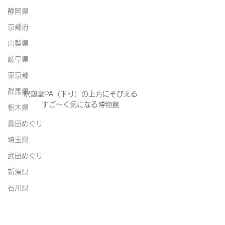
静岡県
京都府
山梨県
岐阜県
東京都
群馬県
釈迦堂PA（下り）の上方にそびえる
すご～く気になる博物館
栃木県
真田めぐり
埼玉県
武田めぐり
新潟県
石川県