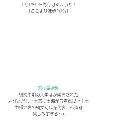
上りPAからも行けるようだ！
「ここより徒歩10分」
釈迦堂遺跡
縄文中期の大集落が発見された
おびただしい土器に土偶が五百点以上出土
中部地方の縄文時代を代表する遺跡
楽しみすぎる～♪