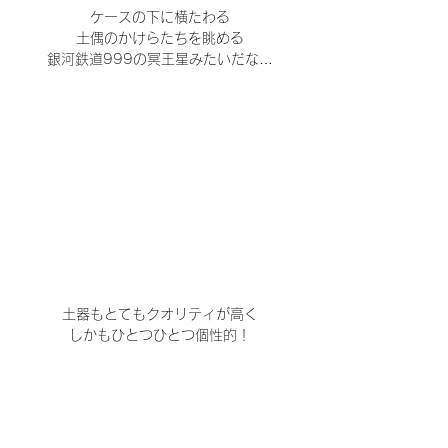
ケースの下に横たわる
土偶のかけらたちを眺める
銀河鉄道999の冥王星みたいだな…
土器もとてもクオリティが高く
しかもひとつひとつ個性的！