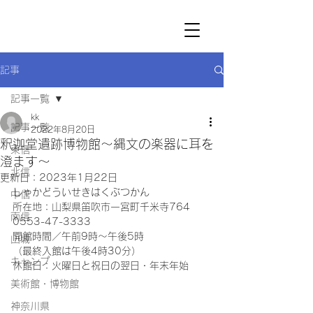
記事
記事一覧
kk
記事一覧
2022年8月20日
釈迦堂遺跡博物館～縄文の楽器に耳を
東信
澄ます～
北信
更新日：
2023年1月22日
しゃかどういせきはくぶつかん
中信
所在地：山梨県笛吹市一宮町千米寺764
南信
0553-47-3333
開館時間／午前9時～午後5時
山城
（最終入館は午後4時30分）
キャンプ
休館日：火曜日と祝日の翌日・年末年始
美術館・博物館
神奈川県