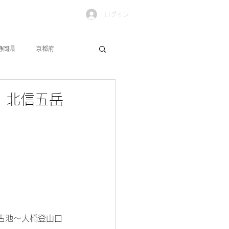
ログイン
静岡県
京都府
潟県
石川県
 北信五岳
古池～大橋登山口