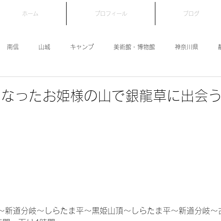
ホーム
プロフィール
ブログ
南信
山城
キャンプ
美術館・博物館
神奈川県
群馬県
栃木県
真田めぐり
埼玉県
武田めぐり
新
なったお姫様の山で銀龍草に出会う
～新道分岐～しらたま平～黒姫山頂～しらたま平～新道分岐～