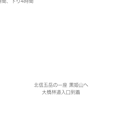
時間、下り4時間
北信五岳の一座 黒姫山へ
大橋林道入口到着