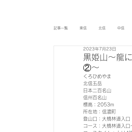
記事一覧
東信
北信
中信
2023年7月23日
山梨県
岐阜県
東京都
黒姫山～龍に
②～
くろひめやま
北信五岳
日本二百名山
信州百名山
標高：2053m
所在地：信濃町
登山口：大橋林道入口
コース：大橋林道入口