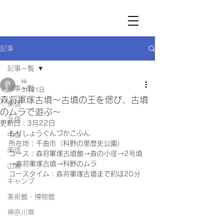
記事
記事一覧
kk
記事一覧
3月21日
森将軍塚古墳～古墳の王を偲び、古墳
東信
のムラで遊ぶ～
北信
更新日：
3月22日
もりしょうぐんづかこふん
中信
所在地：千曲市（科野の里歴史公園）
南信
コース：森将軍塚古墳館→森の小径→2号墳
→森将軍塚古墳→科野のムラ
山城
コースタイム：森将軍塚古墳まで約ほ20分
キャンプ
美術館・博物館
神奈川県