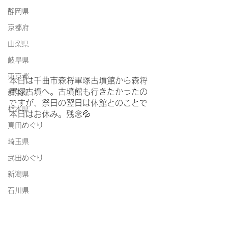
静岡県
京都府
山梨県
岐阜県
東京都
本日は千曲市森将軍塚古墳館から森将
軍塚古墳へ。古墳館も行きたかったの
群馬県
ですが、祭日の翌日は休館とのことで
栃木県
本日はお休み。残念💦
真田めぐり
埼玉県
武田めぐり
新潟県
石川県