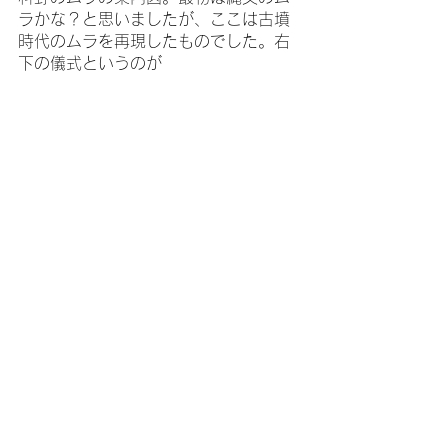
ラかな？と思いましたが、ここは古墳
時代のムラを再現したものでした。右
下の儀式というのが
住居と異なる趣のこの建物は「納屋」
でした。